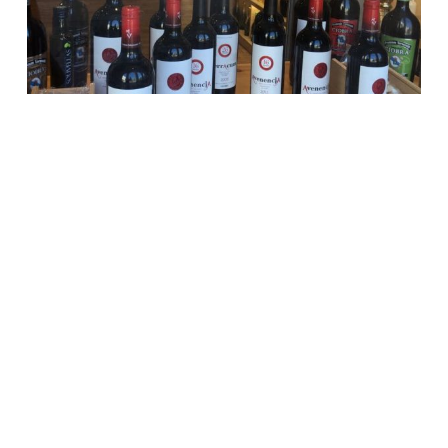
AVENENCIA Y AVENENCIARSE…. CON EL VINO
1
2
3